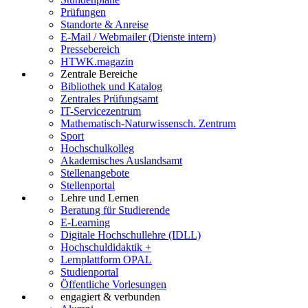
Prüfungen
Standorte & Anreise
E-Mail / Webmailer (Dienste intern)
Pressebereich
HTWK.magazin
Zentrale Bereiche
Bibliothek und Katalog
Zentrales Prüfungsamt
IT-Servicezentrum
Mathematisch-Naturwissensch. Zentrum
Sport
Hochschulkolleg
Akademisches Auslandsamt
Stellenangebote
Stellenportal
Lehre und Lernen
Beratung für Studierende
E-Learning
Digitale Hochschullehre (IDLL)
Hochschuldidaktik +
Lernplattform OPAL
Studienportal
Öffentliche Vorlesungen
engagiert & verbunden