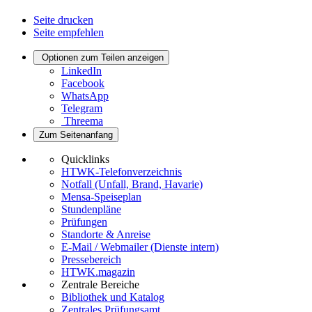
Seite drucken
Seite empfehlen
Optionen zum Teilen anzeigen
LinkedIn
Facebook
WhatsApp
Telegram
Threema
Zum Seitenanfang
Quicklinks
HTWK-Telefonverzeichnis
Notfall (Unfall, Brand, Havarie)
Mensa-Speiseplan
Stundenpläne
Prüfungen
Standorte & Anreise
E-Mail / Webmailer (Dienste intern)
Pressebereich
HTWK.magazin
Zentrale Bereiche
Bibliothek und Katalog
Zentrales Prüfungsamt