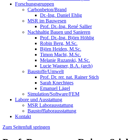
Forschungsgruppen
Carbonbeton/Brand
Dr.-Ing. Daniel Ehlig
MSR im Bauwesen
Prof. Dr.-Ing. René Sallier
Nachhaltig Bauen und Sanieren
Prof. Dr.-Ing. Björn Höhlig
Robin Berg, M.Sc.
Björn Heiden, M.Sc.
Timon Macht, M.Sc.
Melanie Ruzanski, M.Sc.
Lucie Wagner, B.A. (arch)
Baustoffe/Umwelt
Prof. Dr. rer. nat. Rainer Stich
Sarah Knechtges
Emanuel Lägel
Simulation/Software/FEM
Labore und Ausstattung
MSR Laborausstattung
Baustofflaborausstattung
Kontakt
Zum Seitenfuß springen