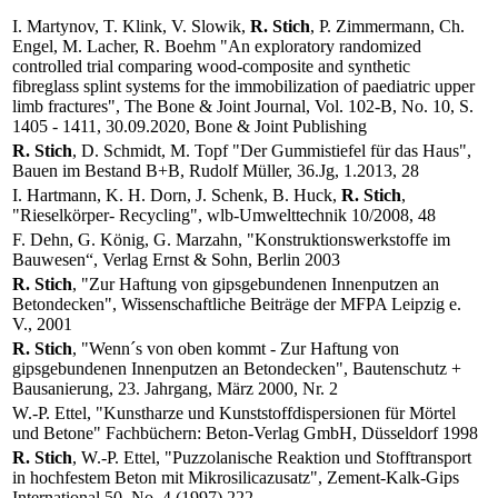
I. Martynov, T. Klink, V. Slowik,
R. Stich
, P. Zimmermann, Ch.
Engel, M. Lacher, R. Boehm "An exploratory randomized
controlled trial comparing wood-composite and synthetic
fibreglass splint systems for the immobilization of paediatric upper
limb fractures", The Bone & Joint Journal, Vol. 102-B, No. 10, S.
1405 - 1411, 30.09.2020, Bone & Joint Publishing
R. Stich
, D. Schmidt, M. Topf "Der Gummistiefel für das Haus",
Bauen im Bestand B+B, Rudolf Müller, 36.Jg, 1.2013, 28
I. Hartmann, K. H. Dorn, J. Schenk, B. Huck,
R. Stich
,
"Rieselkörper- Recycling", wlb-Umwelttechnik 10/2008, 48
F. Dehn, G. König, G. Marzahn, "Konstruktionswerkstoffe im
Bauwesen“, Verlag Ernst & Sohn, Berlin 2003
R. Stich
, "Zur Haftung von gipsgebundenen Innenputzen an
Betondecken", Wissenschaftliche Beiträge der MFPA Leipzig e.
V., 2001
R. Stich
, "Wenn´s von oben kommt - Zur Haftung von
gipsgebundenen Innenputzen an Betondecken", Bautenschutz +
Bausanierung, 23. Jahrgang, März 2000, Nr. 2
W.-P. Ettel, "Kunstharze und Kunststoffdispersionen für Mörtel
und Betone" Fachbüchern: Beton-Verlag GmbH, Düsseldorf 1998
R. Stich
, W.-P. Ettel, "Puzzolanische Reaktion und Stofftransport
in hochfestem Beton mit Mikrosilicazusatz", Zement-Kalk-Gips
International 50, No. 4 (1997) 222